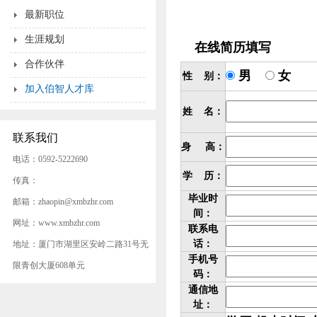
最新职位
生涯规划
在线简历填写
合作伙伴
男
性 别：
加入伯智人才库
姓 名：
联系我们
身 高：
电话：0592-5222690
学 历：
传真：
毕业时
邮箱：zhaopin@xmbzhr.com
间：
网址：www.xmbzhr.com
联系电
话：
地址：厦门市湖里区安岭二路31号无
手机号
限青创大厦608单元
码：
通信地
址：